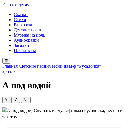
Сказки детям
Сказки
Стихи
Раскраски
Детские песни
Музыка на ночь
Аудиосказки
Загадки
Плейлисты
☰
Главная
/
Детские песни
/
Песни из м/ф "Русалочка"
ариэль
А под водой
A−
A
A+