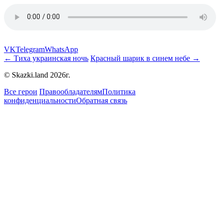
VK
Telegram
WhatsApp
← Тиха украинская ночь
Красный шарик в синем небе →
© Skazki.land 2026г.
Все герои
Правообладателям
Политика
конфиденциальности
Обратная связь