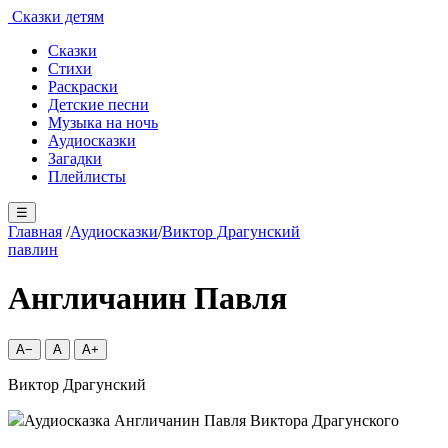
Сказки детям
Сказки
Стихи
Раскраски
Детские песни
Музыка на ночь
Аудиосказки
Загадки
Плейлисты
☰
Главная
/
Аудиосказки
/
Виктор Драгунский
павлин
Англичанин Павля
A−
A
A+
Виктор Драгунский