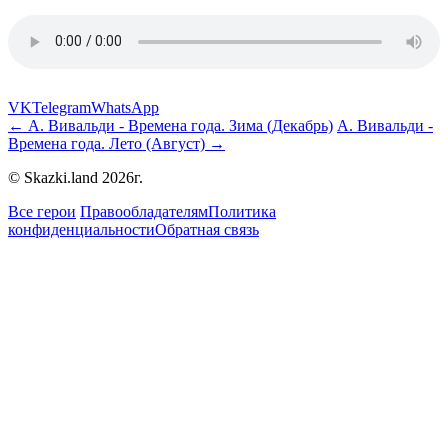
VK
Telegram
WhatsApp
← А. Вивальди - Времена года. Зима (Декабрь)
А. Вивальди -
Времена года. Лето (Август) →
© Skazki.land 2026г.
Все герои
Правообладателям
Политика
конфиденциальности
Обратная связь