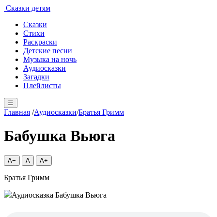
Сказки детям
Сказки
Стихи
Раскраски
Детские песни
Музыка на ночь
Аудиосказки
Загадки
Плейлисты
☰
Главная
/
Аудиосказки
/
Братья Гримм
Бабушка Вьюга
A−
A
A+
Братья Гримм