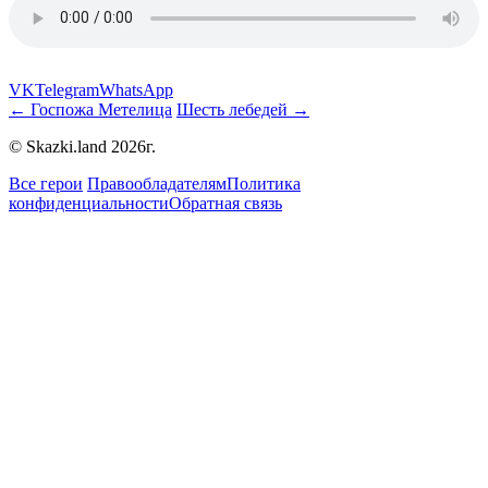
VK
Telegram
WhatsApp
← Госпожа Метелица
Шесть лебедей →
© Skazki.land 2026г.
Все герои
Правообладателям
Политика
конфиденциальности
Обратная связь