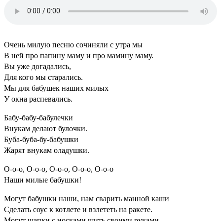
Очень милую песню сочиняли с утра мы
В ней про папину маму и про мамину маму.
Вы уже догадались,
Для кого мы старались.
Мы для бабушек наших милых
У окна распевались.
Бабу-бабу-бабулечки
Внукам делают булочки.
Буба-буба-бу-бабушки
Жарят внукам оладушки.
О-о-о, О-о-о, О-о-о, О-о-о, О-о-о
Наши милые бабушки!
Могут бабушки наши, нам сварить манной каши
Сделать соус к котлете и взлететь на ракете.
Могут шапки с носками шить своими руками,