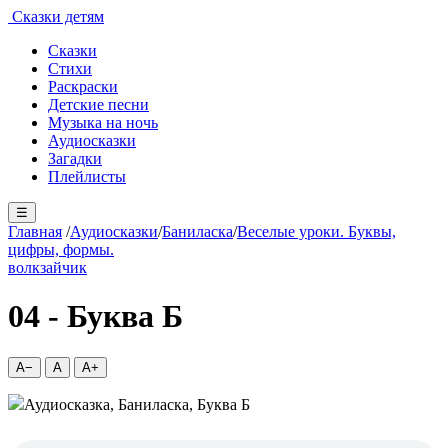
Сказки детям
Сказки
Стихи
Раскраски
Детские песни
Музыка на ночь
Аудиосказки
Загадки
Плейлисты
☰
Главная
/
Аудиосказки
/
Баниласка
/
Веселые уроки. Буквы,
цифры, формы.
волк
зайчик
04 - Буква Б
A−
A
A+