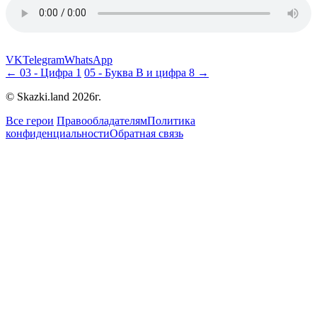
VK
Telegram
WhatsApp
← 03 - Цифра 1
05 - Буква В и цифра 8 →
© Skazki.land 2026г.
Все герои
Правообладателям
Политика
конфиденциальности
Обратная связь