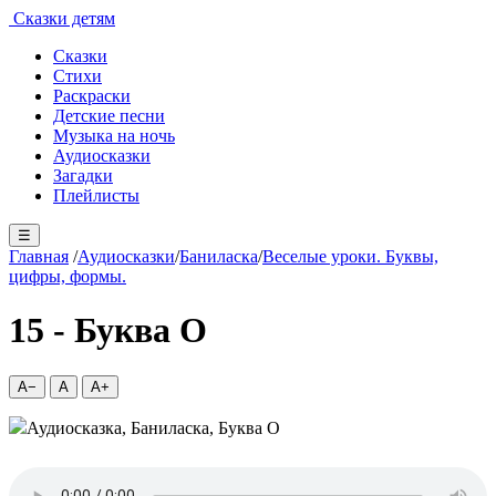
Сказки детям
Сказки
Стихи
Раскраски
Детские песни
Музыка на ночь
Аудиосказки
Загадки
Плейлисты
☰
Главная
/
Аудиосказки
/
Баниласка
/
Веселые уроки. Буквы,
цифры, формы.
15 - Буква О
A−
A
A+