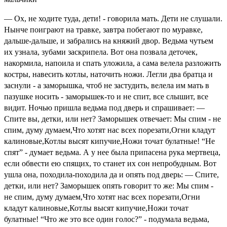
— Ох, не ходите туда, дети! - говорила мать. Дети не слушали.
Нынче поиграют на травке, завтра побегают по муравке,
дальше-дальше, и забрались на княжий двор. Ведьма чутьем
их узнала, зубами заскрипела. Вот она позвала деточек,
накормила, напоила и спать уложила, а сама велела разложить
костры, навесить котлы, наточить ножи. Легли два братца и
заснули - а заморышка, чтоб не застудить, велела им мать в
пазушке носить - заморышек-то и не спит, все слышит, все
видит. Ночью пришла ведьма под дверь и спрашивает: —
Спите вы, детки, или нет? Заморышек отвечает: Мы спим - не
спим, думу думаем,Что хотят нас всех порезати,Огни кладут
калиновые,Котлы высят кипучие,Ножи точат булатные! “Не
спят” - думает ведьма. А у нее была припасена рука мертвеца,
если обвести ею спящих, то станет их сон непробудным. Вот
ушла она, походила-походила да и опять под дверь: — Спите,
детки, или нет? Заморышек опять говорит то же: Мы спим -
не спим, думу думаем,Что хотят нас всех порезати,Огни
кладут калиновые,Котлы высят кипучие,Ножи точат
булатные! “Что же это все один голос?” - подумала ведьма,