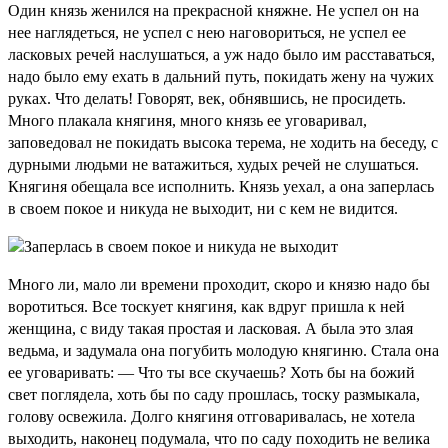
Один князь женился на прекрасной княжне. Не успел он на
нее наглядеться, не успел с нею наговориться, не успел ее
ласковых речей наслушаться, а уж надо было им расставаться,
надо было ему ехать в дальний путь, покидать жену на чужих
руках. Что делать! Говорят, век, обнявшись, не просидеть.
Много плакала княгиня, много князь ее уговаривал,
заповедовал не покидать высока терема, не ходить на беседу, с
дурными людьми не ватажиться, худых речей не слушаться.
Княгиня обещала все исполнить. Князь уехал, а она заперлась
в своем покое и никуда не выходит, ни с кем не видится.
Много ли, мало ли времени проходит, скоро и князю надо бы
воротиться. Все тоскует княгиня, как вдруг пришла к ней
женщина, с виду такая простая и ласковая. А была это злая
ведьма, и задумала она погубить молодую княгиню. Стала она
ее уговаривать: — Что ты все скучаешь? Хоть бы на божий
свет поглядела, хоть бы по саду прошлась, тоску размыкала,
голову освежила. Долго княгиня отговаривалась, не хотела
выходить, наконец подумала, что по саду походить не велика