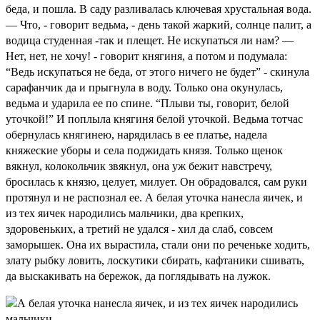
беда, и пошла. В саду разливалась ключевая хрустальная вода.
— Что, - говорит ведьма, - день такой жаркий, солнце палит, а
водица студенная -так и плещет. Не искупаться ли нам? —
Нет, нет, не хочу! - говорит княгиня, а потом и подумала:
“Ведь искупаться не беда, от этого ничего не будет” - скинула
сарафанчик да и прыгнула в воду. Только она окунулась,
ведьма и ударила ее по спине. “Плыви ты, говорит, белой
уточкой!” И поплыла княгиня белой уточкой. Ведьма тотчас
обернулась княгинею, нарядилась в ее платье, надела
княжеские уборы и села поджидать князя. Только щенок
вякнул, колокольчик звякнул, она уж бежит навстречу,
бросилась к князю, целует, милует. Он обрадовался, сам руки
протянул и не распознал ее. А белая уточка нанесла яичек, и
из тех яичек народились мальчики, два крепких,
здоровеньких, а третий не удался - хил да слаб, совсем
заморышек. Она их вырастила, стали они по реченьке ходить,
злату рыбку ловить, лоскутики сбирать, кафтаники сшивать,
да выскакивать на бережок, да поглядывать на лужок.