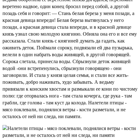
веретено надвое, один конец бросил перед собой, а другой
позадь себя и говорит: — Стань белая береза у меня позади, а
красная девица впереди! Белая береза вытянулась у него
позади, а красная девица стала впереди, и в красной девице
князь узнал свою молодую княгиню. Обняла она его и все ему
рассказала. Стали князь с княгиней думать да гадать, как
оживить деток. Поймали сороку, подвязали ей два пузырька,
велели в один набрать воды живящей, в другой говорящей.
Сорока слетала, принесла воды. Сбрызнули деток живящей
водой -они встрепенулись, сбрызнули говорящею - они
заговорили. И стала у князя целая семья, и стали все жить-
поживать, добро наживать, худо забывать. А ведьму
привязали к конским хвостам и размыкали ее кони по чистому
полю: где оторвалась нога - там стала кочерга, где рука - там
грабли, где голова - там куст да колода. Налетели птицы -
мясо поклевали, поднялися ветры - кости разметали, и не
осталось от ней ни следа, ни памяти.