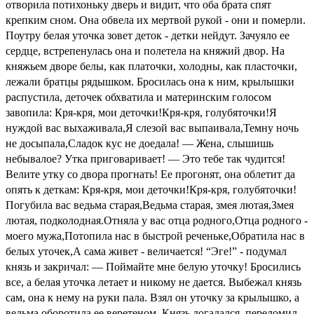
отворила потихоньку дверь и видит, что оба брата спят
крепким сном. Она обвела их мертвой рукой - они и померли.
Поутру белая уточка зовет деток - детки нейдут. Зачуяло ее
сердце, встрепенулась она и полетела на княжий двор. На
княжьем дворе белы, как платочки, холодны, как пласточки,
лежали братцы рядышком. Бросилась она к ним, крылышки
распустила, деточек обхватила и материнским голосом
завопила: Кря-кря, мои деточки!Кря-кря, голубяточки!Я
нуждой вас выхаживала,Я слезой вас выпаивала,Темну ночь
не досыпала,Сладок кус не доедала! — Жена, слышишь
небывалое? Утка приговаривает! — Это тебе так чудится!
Велите утку со двора прогнать! Ее прогонят, она облетит да
опять к деткам: Кря-кря, мои деточки!Кря-кря, голубяточки!
Погубила вас ведьма старая,Ведьма старая, змея лютая,Змея
лютая, подколодная.Отняла у вас отца родного,Отца родного -
моего мужа,Потопила нас в быстрой реченьке,Обратила нас в
белых уточек,А сама живет - величается! “Эге!” - подумал
князь и закричал: — Поймайте мне белую уточку! Бросились
все, а белая уточка летает и никому не дается. Выбежал князь
сам, она к нему на руки пала. Взял он уточку за крылышко, а
ведьма оборотила ее веретеном. Князь догадался, переломил