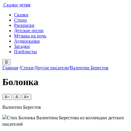
Сказки детям
Сказки
Стихи
Раскраски
Детские песни
Музыка на ночь
Аудиосказки
Загадки
Плейлисты
☰
Главная
/
Стихи
/
Другие писатели
/
Валентин Берестов
Болонка
A−
A
A+
Валентин Берестов