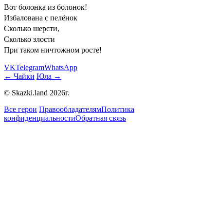
Вот болонка из болонок!
Избалована с пелёнок
Сколько шерсти,
Сколько злости
При таком ничтожном росте!
VK
Telegram
WhatsApp
← Чайки
Юла →
© Skazki.land 2026г.
Все герои
Правообладателям
Политика
конфиденциальности
Обратная связь