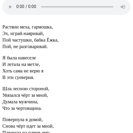
Растяни меха, гармошка,
Эх, играй-наяривай,
Пой частушки, бабка Ёжка,
Пой, не разговаривай.
Я была навеселе
И летала на метле,
Хоть сама не верю я
В эти суеверия.
Шла лесною стороной,
Увязался чёрт за мной,
Думала мужчина,
Что за чертовщина.
Повернула я домой,
Снова чёрт идет за мной,
Плюнула на плешь ему