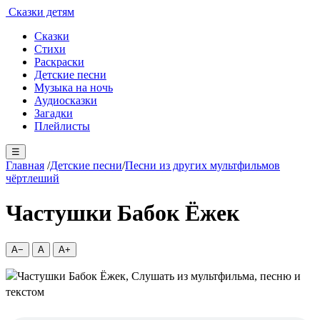
Сказки детям
Сказки
Стихи
Раскраски
Детские песни
Музыка на ночь
Аудиосказки
Загадки
Плейлисты
☰
Главная
/
Детские песни
/
Песни из других мультфильмов
чёрт
леший
Частушки Бабок Ёжек
A−
A
A+