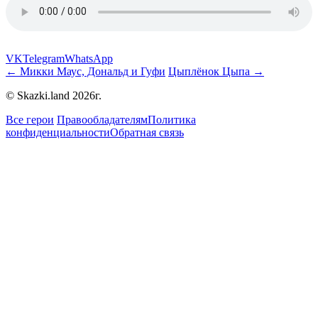
VK
Telegram
WhatsApp
← Микки Маус, Дональд и Гуфи
Цыплёнок Цыпа →
© Skazki.land 2026г.
Все герои
Правообладателям
Политика
конфиденциальности
Обратная связь