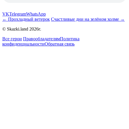
VK
Telegram
WhatsApp
← Прохладный ветерок
Счастливые дни на зелёном холме →
© Skazki.land 2026г.
Все герои
Правообладателям
Политика
конфиденциальности
Обратная связь