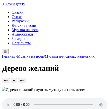
Сказки детям
Сказки
Стихи
Раскраски
Детские песни
Музыка на ночь
Аудиосказки
Загадки
Плейлисты
☰
Главная
/
Музыка на ночь
/
Музыка для самых маленьких
Дерево желаний
A−
A
A+