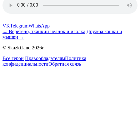
VK
Telegram
WhatsApp
← Веретено, ткацкий челнок и иголка
Дружба кошки и
мышки →
© Skazki.land 2026г.
Все герои
Правообладателям
Политика
конфиденциальности
Обратная связь