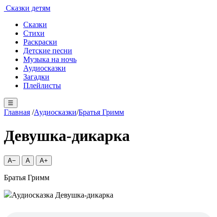
Сказки детям
Сказки
Стихи
Раскраски
Детские песни
Музыка на ночь
Аудиосказки
Загадки
Плейлисты
☰
Главная
/
Аудиосказки
/
Братья Гримм
Девушка-дикарка
A−
A
A+
Братья Гримм