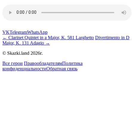
VK
Telegram
WhatsApp
← Clarinet Quintet in a Major, K. 581 Larghetto
Divertimento in D
Major, K. 131 Adagio →
© Skazki.land 2026г.
Все герои
Правообладателям
Политика
конфиденциальности
Обратная связь