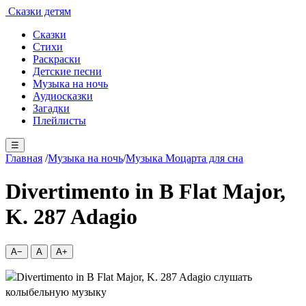
Сказки детям
Сказки
Стихи
Раскраски
Детские песни
Музыка на ночь
Аудиосказки
Загадки
Плейлисты
☰
Главная
/
Музыка на ночь
/
Музыка Моцарта для сна
Divertimento in B Flat Major,
K. 287 Adagio
A−
A
A+