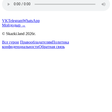
VK
Telegram
WhatsApp
Мойдодыр →
© Skazki.land 2026г.
Все герои
Правообладателям
Политика
конфиденциальности
Обратная связь