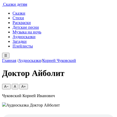
Сказки детям
Сказки
Стихи
Раскраски
Детские песни
Музыка на ночь
Аудиосказки
Загадки
Плейлисты
☰
Главная
/
Аудиосказки
/
Корней Чуковский
Доктор Айболит
A−
A
A+
Чуковский Корней Иванович