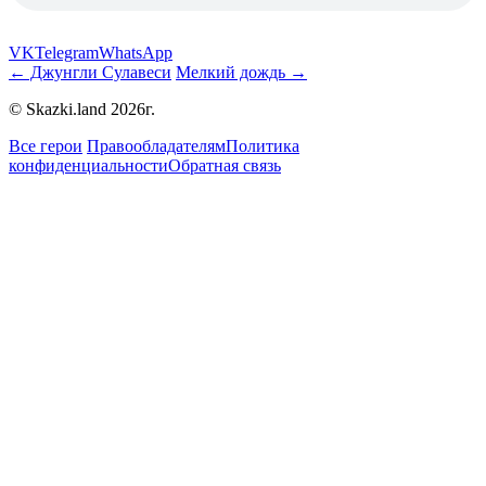
VK
Telegram
WhatsApp
← Джунгли Сулавеси
Мелкий дождь →
© Skazki.land 2026г.
Все герои
Правообладателям
Политика
конфиденциальности
Обратная связь