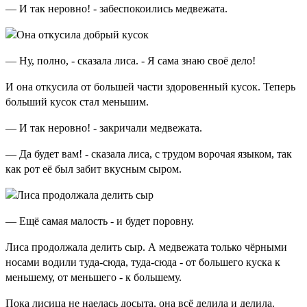
— И так неровно! - забеспокоились медвежата.
— Ну, полно, - сказала лиса. - Я сама знаю своё дело!
И она откусила от большей части здоровенный кусок. Теперь
больший кусок стал меньшим.
— И так неровно! - закричали медвежата.
— Да будет вам! - сказала лиса, с трудом ворочая языком, так
как рот её был забит вкусным сыром.
— Ещё самая малость - и будет поровну.
Лиса продолжала делить сыр. А медвежата только чёрными
носами водили туда-сюда, туда-сюда - от большего куска к
меньшему, от меньшего - к большему.
Пока лисица не наелась досыта, она всё делила и делила.