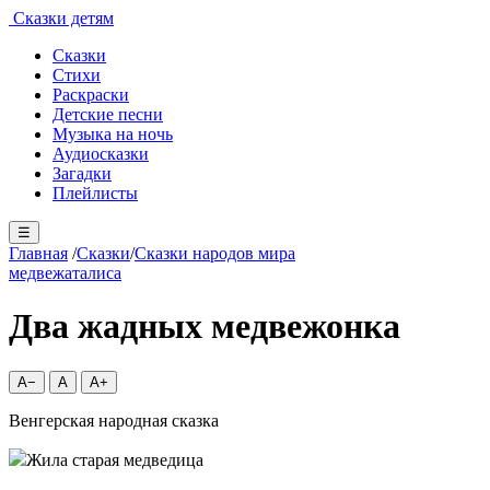
Сказки детям
Сказки
Стихи
Раскраски
Детские песни
Музыка на ночь
Аудиосказки
Загадки
Плейлисты
☰
Главная
/
Сказки
/
Сказки народов мира
медвежата
лиса
Два жадных медвежонка
A−
A
A+
Венгерская народная сказка