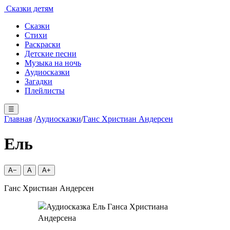
Сказки детям
Сказки
Стихи
Раскраски
Детские песни
Музыка на ночь
Аудиосказки
Загадки
Плейлисты
☰
Главная
/
Аудиосказки
/
Ганс Христиан Андерсен
Ель
A−
A
A+
Ганс Христиан Андерсен