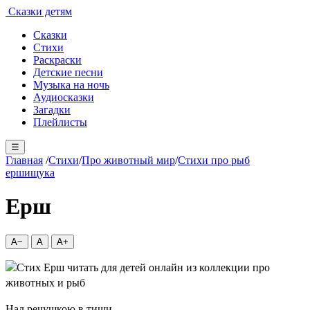
Сказки детям
Сказки
Стихи
Раскраски
Детские песни
Музыка на ночь
Аудиосказки
Загадки
Плейлисты
☰
Главная
/
Стихи
/
Про животный мир
/
Стихи про рыб
ерши
щука
Ерш
A−
A
A+
Над речушкою в тиши