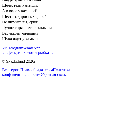
Шелестели камыши.
А в воде у камышей
Шесть задиристых ершей.
Не шумите вы, ерши,
Лучше спрячьтесь в камыши.
Вас ершей-малышей
Щука ждет у камышей.
VK
Telegram
WhatsApp
← Дельфин
Золотая рыбка →
© Skazki.land 2026г.
Все герои
Правообладателям
Политика
конфиденциальности
Обратная связь