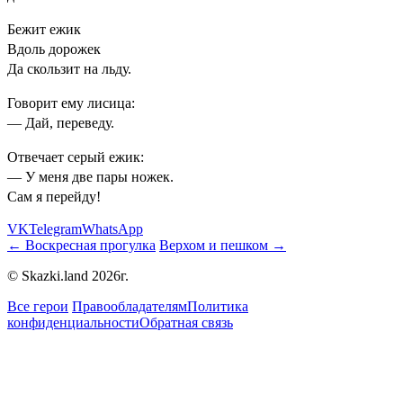
Бежит ежик
Вдоль дорожек
Да скользит на льду.
Говорит ему лисица:
— Дай, переведу.
Отвечает серый ежик:
— У меня две пары ножек.
Сам я перейду!
VK
Telegram
WhatsApp
← Воскресная прогулка
Верхом и пешком →
© Skazki.land 2026г.
Все герои
Правообладателям
Политика
конфиденциальности
Обратная связь