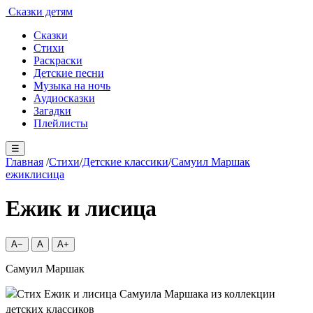
Сказки детям
Сказки
Стихи
Раскраски
Детские песни
Музыка на ночь
Аудиосказки
Загадки
Плейлисты
☰
Главная
/
Стихи
/
Детские классики
/
Самуил Маршак
ежик
лисица
Ежик и лисица
A−
A
A+
Самуил Маршак