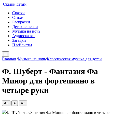
Сказки детям
Сказки
Стихи
Раскраски
Детские песни
Музыка на ночь
Аудиосказки
Загадки
Плейлисты
☰
Главная
/
Музыка на ночь
/
Классическая музыка для детей
Ф. Шуберт - Фантазия Фа
Минор для фортепиано в
четыре руки
A−
A
A+