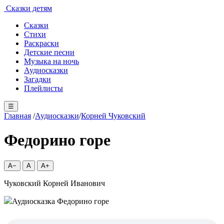
Сказки детям
Сказки
Стихи
Раскраски
Детские песни
Музыка на ночь
Аудиосказки
Загадки
Плейлисты
☰
Главная
/
Аудиосказки
/
Корней Чуковский
Федорино горе
A−
A
A+
Чуковский Корней Иванович