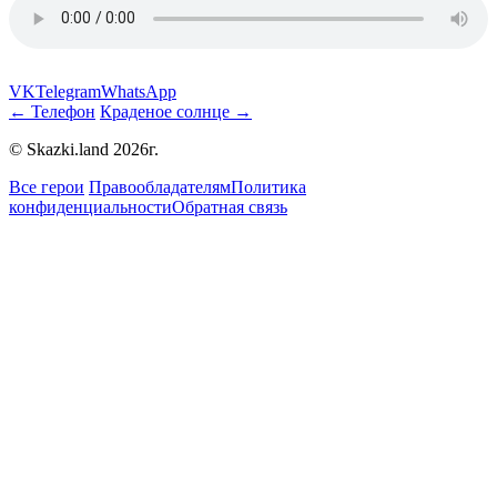
VK
Telegram
WhatsApp
← Телефон
Краденое солнце →
© Skazki.land 2026г.
Все герои
Правообладателям
Политика
конфиденциальности
Обратная связь