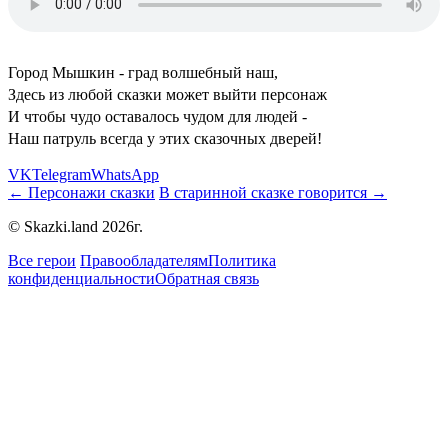
Город Мышкин - град волшебный наш,
Здесь из любой сказки может выйти персонаж
И чтобы чудо оставалось чудом для людей -
Наш патруль всегда у этих сказочных дверей!
VK
Telegram
WhatsApp
← Персонажи сказки
В старинной сказке говорится →
© Skazki.land 2026г.
Все герои
Правообладателям
Политика
конфиденциальности
Обратная связь