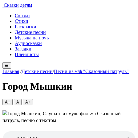
Сказки детям
Сказки
Стихи
Раскраски
Детские песни
Музыка на ночь
Аудиосказки
Загадки
Плейлисты
☰
Главная
/
Детские песни
/
Песни из м/ф "Сказочный патруль"
Город Мышкин
A−
A
A+