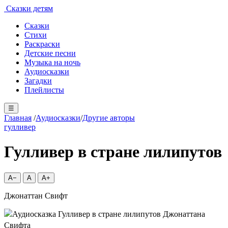
Сказки детям
Сказки
Стихи
Раскраски
Детские песни
Музыка на ночь
Аудиосказки
Загадки
Плейлисты
☰
Главная
/
Аудиосказки
/
Другие авторы
гулливер
Гулливер в стране лилипутов
A−
A
A+
Джонаттан Свифт