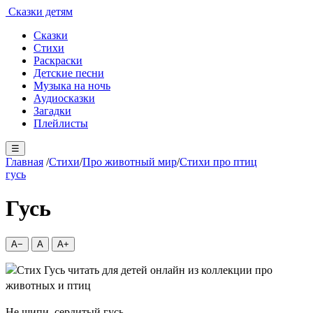
Сказки детям
Сказки
Стихи
Раскраски
Детские песни
Музыка на ночь
Аудиосказки
Загадки
Плейлисты
☰
Главная
/
Стихи
/
Про животный мир
/
Стихи про птиц
гусь
Гусь
A−
A
A+
Не шипи, сердитый гусь –