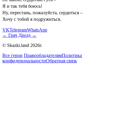
Я и так тебя боюсь!
Ну, перестань, пожалуйста, сердиться –
Хочу с тобой я подружиться.
VK
Telegram
WhatsApp
← Грач
Дрозд →
© Skazki.land 2026г.
Все герои
Правообладателям
Политика
конфиденциальности
Обратная связь