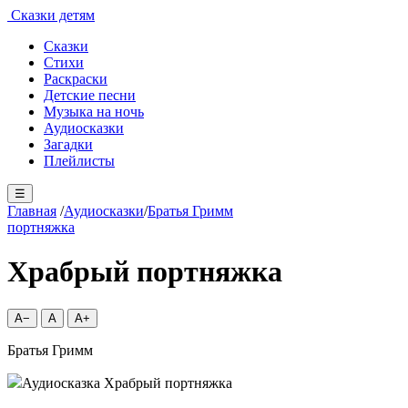
Сказки детям
Сказки
Стихи
Раскраски
Детские песни
Музыка на ночь
Аудиосказки
Загадки
Плейлисты
☰
Главная
/
Аудиосказки
/
Братья Гримм
портняжка
Храбрый портняжка
A−
A
A+
Братья Гримм