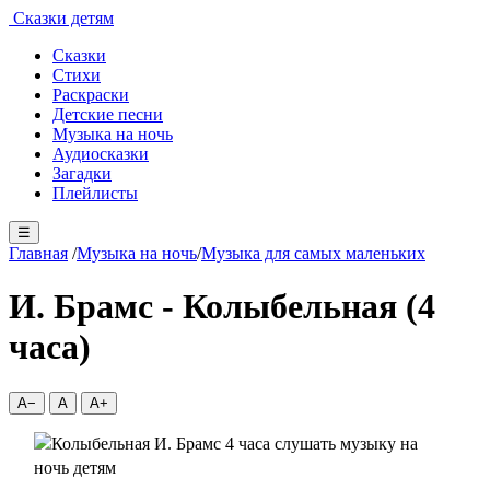
Сказки детям
Сказки
Стихи
Раскраски
Детские песни
Музыка на ночь
Аудиосказки
Загадки
Плейлисты
☰
Главная
/
Музыка на ночь
/
Музыка для самых маленьких
И. Брамс - Колыбельная (4
часа)
A−
A
A+