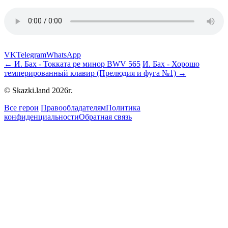
VK
Telegram
WhatsApp
← И. Бах - Токката ре минор BWV 565
И. Бах - Хорошо
темперированный клавир (Прелюдия и фуга №1) →
© Skazki.land 2026г.
Все герои
Правообладателям
Политика
конфиденциальности
Обратная связь