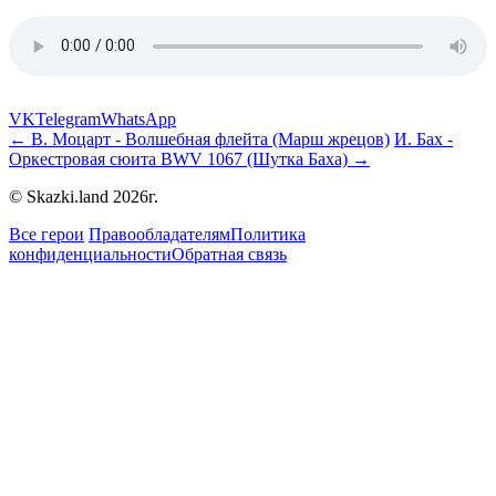
VK
Telegram
WhatsApp
← В. Моцарт - Волшебная флейта (Марш жрецов)
И. Бах -
Оркестровая сюита BWV 1067 (Шутка Баха) →
© Skazki.land 2026г.
Все герои
Правообладателям
Политика
конфиденциальности
Обратная связь