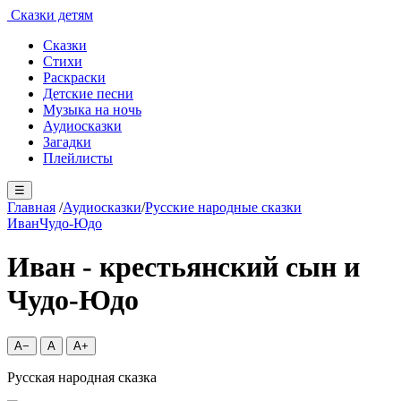
Сказки детям
Сказки
Стихи
Раскраски
Детские песни
Музыка на ночь
Аудиосказки
Загадки
Плейлисты
☰
Главная
/
Аудиосказки
/
Русские народные сказки
Иван
Чудо-Юдо
Иван - крестьянский сын и
Чудо-Юдо
A−
A
A+
Русская народная сказка