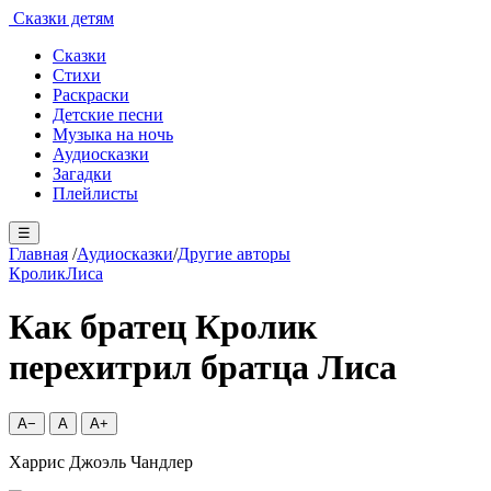
Сказки детям
Сказки
Стихи
Раскраски
Детские песни
Музыка на ночь
Аудиосказки
Загадки
Плейлисты
☰
Главная
/
Аудиосказки
/
Другие авторы
Кролик
Лиса
Как братец Кролик
перехитрил братца Лиса
A−
A
A+
Харрис Джоэль Чандлер