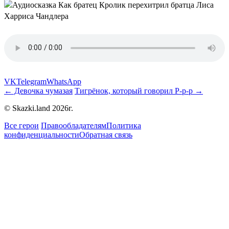
VK
Telegram
WhatsApp
← Девочка чумазая
Тигрёнок, который говорил Р-р-р →
© Skazki.land 2026г.
Все герои
Правообладателям
Политика
конфиденциальности
Обратная связь