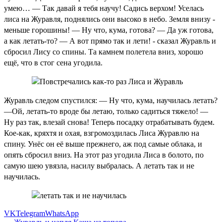
умею… — Так давай я тебя научу! Садись верхом! Уселась
лиса на Журавля, поднялись они высоко в небо. Земля внизу -
меньше горошины! — Ну что, кума, готова? — Да уж готова,
а как летать-то? — А вот прямо так и лети! - сказал Журавль и
сбросил Лису со спины. Та камнем полетела вниз, хорошо
ещё, что в стог сена угодила.
Журавль следом спустился: — Ну что, кума, научилась летать?
—Ой, летать-то вроде бы летаю, только садиться тяжело! —
Ну раз так, влезай снова! Теперь посадку отрабатывать будем.
Кое-как, кряхтя и охая, взгромоздилась Лиса Журавлю на
спину. Унёс он её выше прежнего, аж под самые облака, и
опять сбросил вниз. На этот раз угодила Лиса в болото, по
самую шею увязла, насилу выбралась. А летать так и не
научилась.
VK
Telegram
WhatsApp