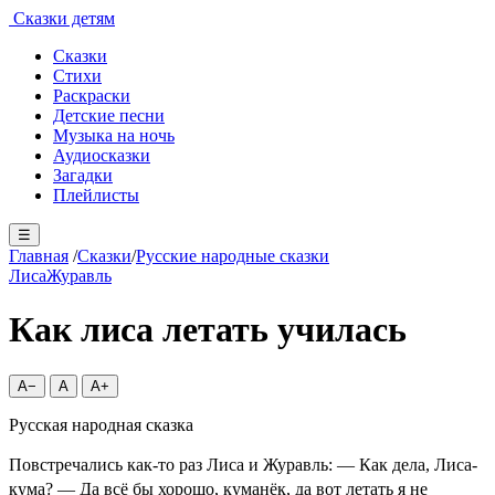
Сказки детям
Сказки
Стихи
Раскраски
Детские песни
Музыка на ночь
Аудиосказки
Загадки
Плейлисты
☰
Главная
/
Сказки
/
Русские народные сказки
Лиса
Журавль
Как лиса летать училась
A−
A
A+
Русская народная сказка
Повстречались как-то раз Лиса и Журавль: — Как дела, Лиса-
кума? — Да всё бы хорошо, куманёк, да вот летать я не