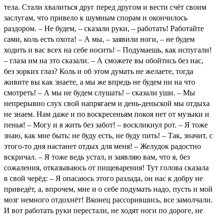
тела. Стали хвалиться друг перед другом и вести счёт своим
заслугам, что привело к шумным спорам и окончилось
раздором. – Не будем, – сказали руки, – работать! Работайте
сами, коль есть охота! – А мы, – заявили ноги, – не будем
ходить и вас всех на себе носить! – Подумаешь, как испугали!
– глаза им на это сказали. – А сможете вы обойтись без нас,
без зорких глаз? Коль и об этом думать не желаете, тогда
живите вы как знаете, а мы же впредь не будем ни на что
смотреть! – А мы не будем слушать! – сказали уши. – Мы
непрерывно слух свой напрягаем и день-деньской мы отдыха
не знаем. Нам даже и по воскресеньям покоя нет от музыки и
пенья! – Могу и я жить без забот! – воскликнул рот. – Я тоже
знаю, как мне быть: не буду есть, не буду пить! – Так, значит, с
этого-то дня настанет отдых для меня! – Желудок радостно
вскричал. – Я тоже ведь устал, и заявляю вам, что я, без
сожаления, отказываюсь от пищеварения! Тут голова сказала
в свой черёд: – Я опасаюсь этого разлада, он нас к добру не
приведёт, а, впрочем, мне и о себе подумать надо, пусть и мой
мозг немного отдохнёт! Вконец рассорившись, все замолчали.
И вот работать руки перестали, не ходят ноги по дороге, не