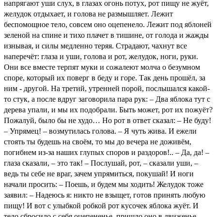
напрягают уши слух, в глазах огонь потух, рот пищу не жуёт,
желудок отдыхает, и голова не размышляет. Лежит
беспомощное тело, совсем оно оцепенело. Лежит под яблоней
зеленой на спине и тихо плачет в тишине, от голода и жажды
изнывая, и силы медленно теряя. Страдают, чахнут все
наперечёт: глаза и уши, голова и рот, желудок, ноги, руки.
Они все вместе терпят муки и сожалеют молча о безумном
споре, который их поверг в беду и горе. Так день прошёл, за
ним - другой. На третий, утренней порой, послышался какой-
то стук, а после вдруг заговорила пара рук: – Два яблока тут с
дерева упали, и мы их подобрали. Быть может, рот их пожуёт?
Пожалуй, было бы не худо… Но рот в ответ сказал: – Не буду!
– Упрямец! – возмутилась голова. – Я чуть жива. И ежели
стоять ты будешь на своём, то мы до вечера не доживём,
погибнем из-за наших глупых споров и раздоров!.. – Да, да! –
глаза сказали, – это так! – Послушай, рот, – сказали уши, –
ведь ты себе не враг, зачем упрямиться, покушай! И ноги
начали просить: – Поешь, и будем мы ходить! Желудок тоже
заявил: – Надеюсь я: никто не взыщет, готов принять любую
пищу! И вот с улыбкой робкой рот кусочек яблока жуёт. И
тело сбросило с себя оцепененье, пришло оно в движенье.