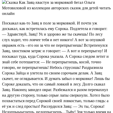
Поскакал как-то Заяц в поле за морковкой. И почти уж
доскакал, как встретилась ему Сорока. Подлетела и говорит:
— Здравствуй, Заяц! Ух и здорово же ты скачешь! По лесу
слух ходит, что ловчее тебя и нет никого! А вот за опушкой
овражек есть - его ни за что не перепрыгнешь! Встрепенулся
Заяц, хвостиком затряс и говорит: — А вот и перепрыгну! И
поскакал туда, куда Сорока указала. А Сорока следом летит и
знай себе потешается: — Не перепрыгнешь, косой, точно
говорю, не перепрыгнешь! Небось струсишь! Раздразнила
Сорока Зайца и улетела по своим сорочьим делам. А Заяц
скачет, не оглядывается. И думать забыл о морковке! Лишь бы
Сороке доказать, что он самый ловкий в лесу. Долго скакал
Заяц. Наконец завидел овраг. Разбежался и разом перемахнул
на другую сторону, только серые лапы сверкнули. Хотел было
похвастаться перед Сорокой своей ловкостью, только глядь: а
её уж и след простыл! Рассердился Заяц: — Эх ты, Сорока!
Недопрыыыгнешь, недопрыгнешь…Тьфу! Зря только время на