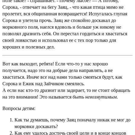
поле такое? - спрашивает. - Почему лысое? — А потому,
Сорока, - отвечает на бегу Заяц, - что какая птица мимо не
пролетит, вся общипанная возвращается! Испугалась глупая
Сорока и улетела прочь. Заяц же спокойно доскакал до
морковного поля, наелся вдоволь и больше уж никому не
позволял дразнить себя. Он перестал гордиться и хвастаться
своей ловкостью и использовал ее с тех пор только для
хороших и полезных дел.
Вот как выходит, ребята! Если что-то у нас хорошо
получается, надо это на добрые дела направлять, а не
хвастаться. Иначе все над нами только смеяться будут, как
Сорока и Ежик над Зайчиком смеялись.
А если нас кто-то дразнит или задирает, то не стоит обращать
на это внимания! Это называется
быть невозмутимым
.
Вопросы детям:
Как ты думаешь, почему Заяц поначалу никак не мог до
морковки доскакать?
Как ему удалось достичь своей цели и в конце концов