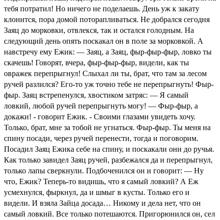
тебя потратил! Но ничего не поделаешь. День уж к закату
клонится, пора домой поторапливаться. Не добрался сегодня
Заяц до морковки, отвлекся, так и остался голодным. На
следующий день опять поскакал он в поле за морковкой. А
навстречу ему Ежик: — Заяц, а Заяц, фыр-фыр-фыр, ловко ты
скачешь! Говорят, вчера, фыр-фыр-фыр, видели, как ты
овражек перепрыгнул! Слыхал ли ты, брат, что там за лесом
ручей разлился? Его-то уж точно тебе не перепрыгнуть! Фыр-
фыр. Заяц встрепенулся, хвостиком затряс: — Я самый
ловкий, любой ручей перепрыгнуть могу! — Фыр-фыр, а
докажи! - говорит Ежик. - Своими глазами увидеть хочу.
Только, брат, мне за тобой не угнаться. Фыр-фыр. Ты меня на
спину посади, через ручей перенести, тогда и поговорим.
Посадил Заяц Ежика себе на спину, и поскакали они до ручья.
Как только завидел Заяц ручей, разбежался да и перепрыгнул,
только лапы сверкнули. Подбоченился он и говорит: — Ну
что, Ежик? Теперь-то видишь, что я самый ловкий? А Еж
усмехнулся, фыркнул, да и шмыг в кусты. Только его и
видели. И взяла Зайца досада… Никому и дела нет, что он
самый ловкий. Все только потешаются. Пригорюнился он, сел