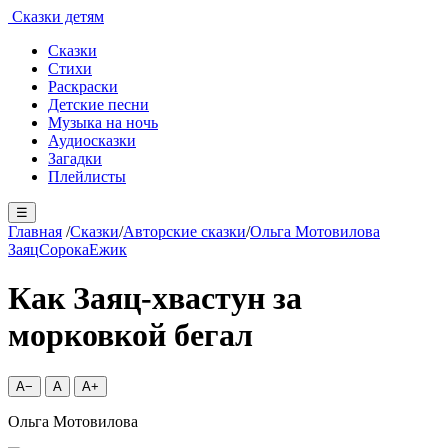
Сказки детям
Сказки
Стихи
Раскраски
Детские песни
Музыка на ночь
Аудиосказки
Загадки
Плейлисты
☰
Главная
/
Сказки
/
Авторские сказки
/
Ольга Мотовилова
Заяц
Сорока
Ежик
Как Заяц-хвастун за
морковкой бегал
A−
A
A+
Ольга Мотовилова