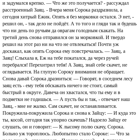
и задумался крепко. — Что же это получается? - рассуждал
расстроенный Заяц. - Вчера меня Сорока раздразнила, а
сегодня хитрый Ежик. Опять я без морковки остался. Э нет, -
решил он, - так дело не пойдёт. А то того и гляди так и будешь
что ни день по ручьям да оврагам голодным скакать. На
третий день снова отправился он за морковкой. И твердо
решил на этот раз ни на что не отвлекаться! Почти уж
доскакал, как опять Сорока ему повстречалась. — Заяц, а
Заяц! Слыхала я, Еж на тебе покатался, да через ручей
перебрался! Перехитрил тебя! А Заяц, знай себе скачет, не
оглядывается. На глупую Сороку внимания не обращает.
Снова давай Сорока дразниться: — Говорят, в соседнем лесу
заяц есть - ему тебя обскакать ничего не стоит, самый
быстрый в округе. Давеча он хвастался, что ты ему и в
подметки не годишься. — А пусть бы и так, - отвечает наш
Заяц, - мне не жалко. Сам скачет, не останавливается.
Покружила-покружила Сорока и снова к Зайцу: — И куда это
ты, косой, сегодня так упорно скачешь? Надоело Зайцу ее
слушать, он и говорит: — К лысому полю скачу, Сорока.
Больно уж тороплюсь. Любопытно стало Сороке: — Что за