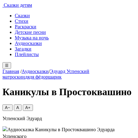
Сказки детям
Сказки
Стихи
Раскраски
Детские песни
Музыка на ночь
Аудиосказки
Загадки
Плейлисты
☰
Главная
/
Аудиосказки
/
Эдуард Успенский
матроскин
дядя фёдор
шарик
Каникулы в Простоквашино
A−
A
A+
Успенский Эдуард