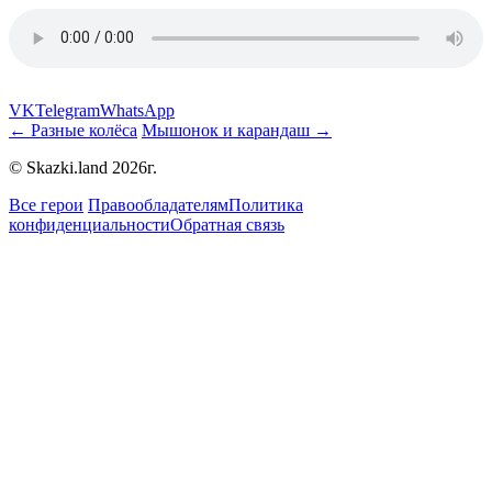
VK
Telegram
WhatsApp
← Разные колёса
Мышонок и карандаш →
© Skazki.land 2026г.
Все герои
Правообладателям
Политика
конфиденциальности
Обратная связь