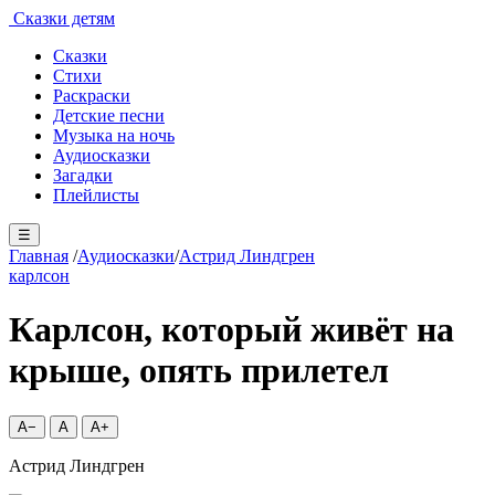
Сказки детям
Сказки
Стихи
Раскраски
Детские песни
Музыка на ночь
Аудиосказки
Загадки
Плейлисты
☰
Главная
/
Аудиосказки
/
Астрид Линдгрен
карлсон
Карлсон, который живёт на
крыше, опять прилетел
A−
A
A+
Астрид Линдгрен