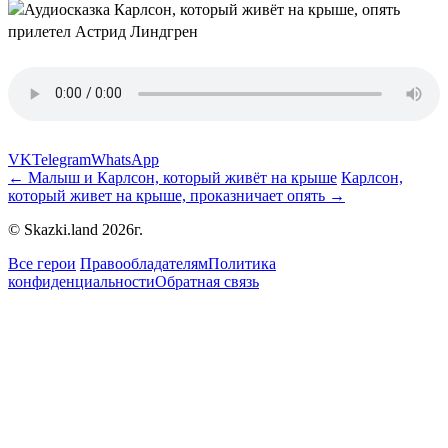
VK
Telegram
WhatsApp
← Малыш и Карлсон, который живёт на крыше
Карлсон,
который живет на крыше, проказничает опять →
© Skazki.land 2026г.
Все герои
Правообладателям
Политика
конфиденциальности
Обратная связь