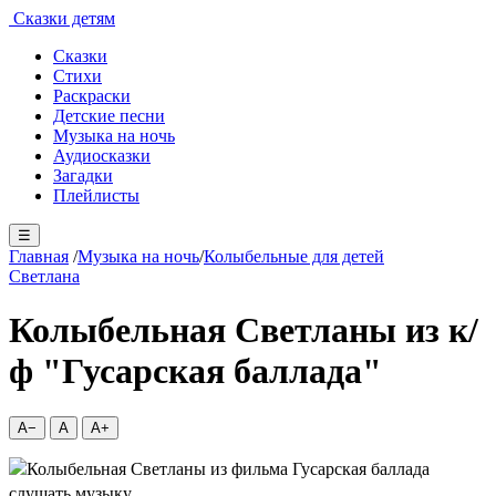
Сказки детям
Сказки
Стихи
Раскраски
Детские песни
Музыка на ночь
Аудиосказки
Загадки
Плейлисты
☰
Главная
/
Музыка на ночь
/
Колыбельные для детей
Светлана
Колыбельная Светланы из к/
ф "Гусарская баллада"
A−
A
A+