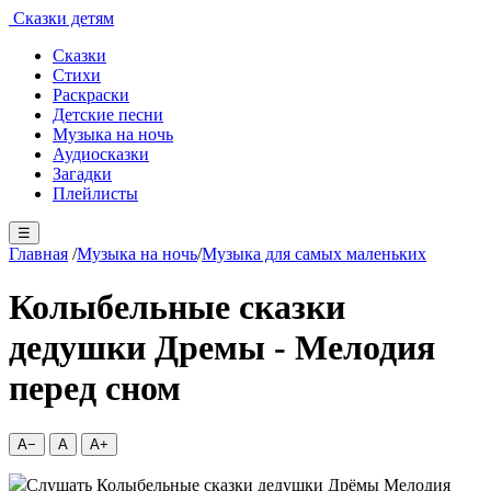
Сказки детям
Сказки
Стихи
Раскраски
Детские песни
Музыка на ночь
Аудиосказки
Загадки
Плейлисты
☰
Главная
/
Музыка на ночь
/
Музыка для самых маленьких
Колыбельные сказки
дедушки Дремы - Мелодия
перед сном
A−
A
A+