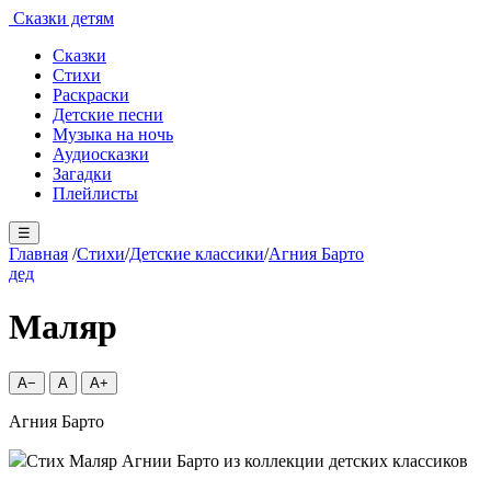
Сказки детям
Сказки
Стихи
Раскраски
Детские песни
Музыка на ночь
Аудиосказки
Загадки
Плейлисты
☰
Главная
/
Стихи
/
Детские классики
/
Агния Барто
дед
Маляр
A−
A
A+
Агния Барто