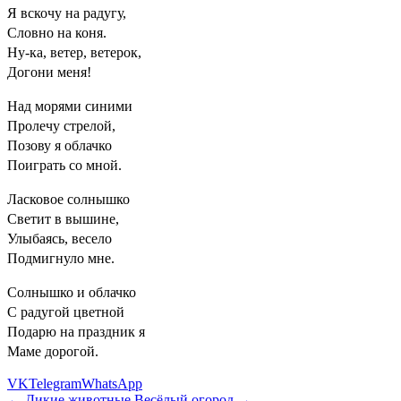
Я вскочу на радугу,
Словно на коня.
Ну-ка, ветер, ветерок,
Догони меня!
Над морями синими
Пролечу стрелой,
Позову я облачко
Поиграть со мной.
Ласковое солнышко
Светит в вышине,
Улыбаясь, весело
Подмигнуло мне.
Солнышко и облачко
С радугой цветной
Подарю на праздник я
Маме дорогой.
VK
Telegram
WhatsApp
← Дикие животные
Весёлый огород →