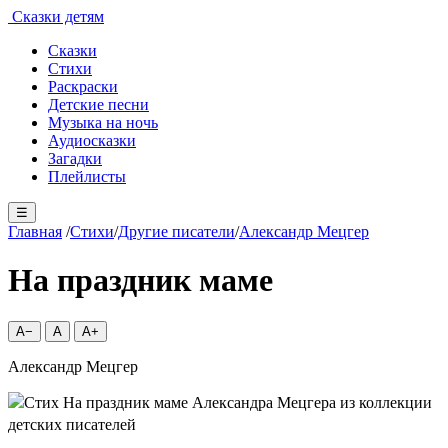
Сказки детям
Сказки
Стихи
Раскраски
Детские песни
Музыка на ночь
Аудиосказки
Загадки
Плейлисты
☰
Главная
/
Стихи
/
Другие писатели
/
Александр Мецгер
На праздник маме
A−
A
A+
Александр Мецгер