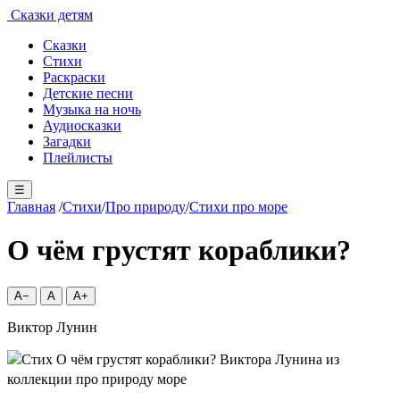
Сказки детям
Сказки
Стихи
Раскраски
Детские песни
Музыка на ночь
Аудиосказки
Загадки
Плейлисты
☰
Главная
/
Стихи
/
Про природу
/
Стихи про море
О чём грустят кораблики?
A−
A
A+
Виктор Лунин