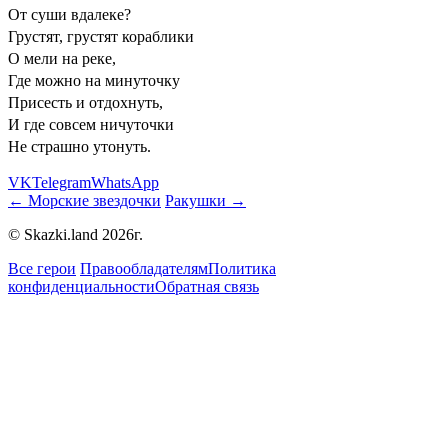
От суши вдалеке?
Грустят, грустят кораблики
О мели на реке,
Где можно на минуточку
Присесть и отдохнуть,
И где совсем ничуточки
Не страшно утонуть.
VK
Telegram
WhatsApp
← Морские звездочки
Ракушки →
© Skazki.land 2026г.
Все герои
Правообладателям
Политика
конфиденциальности
Обратная связь