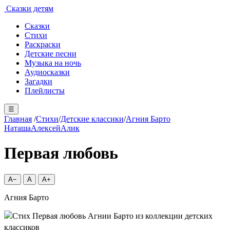
Сказки детям
Сказки
Стихи
Раскраски
Детские песни
Музыка на ночь
Аудиосказки
Загадки
Плейлисты
☰
Главная
/
Стихи
/
Детские классики
/
Агния Барто
Наташа
Алексей
Алик
Первая любовь
A−
A
A+
Агния Барто