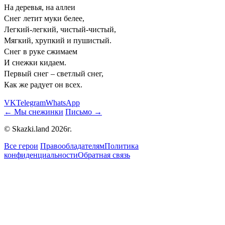
На деревья, на аллеи
Снег летит муки белее,
Легкий-легкий, чистый-чистый,
Мягкий, хрупкий и пушистый.
Снег в руке сжимаем
И снежки кидаем.
Первый снег – светлый снег,
Как же радует он всех.
VK
Telegram
WhatsApp
← Мы снежинки
Письмо →
© Skazki.land 2026г.
Все герои
Правообладателям
Политика
конфиденциальности
Обратная связь