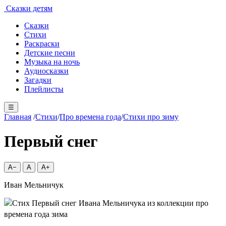
Сказки детям
Сказки
Стихи
Раскраски
Детские песни
Музыка на ночь
Аудиосказки
Загадки
Плейлисты
☰
Главная
/
Стихи
/
Про времена года
/
Стихи про зиму
Первый снег
A−
A
A+
Иван Мельничук