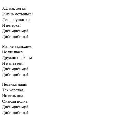
Ах, как легка
Жизнь мотылька!
Легче пушинки
И ветерка!
Диби-диби-да!
Диби-диби-да!
Мы не вздыхаем,
Не унываем,
Дружно порхаем
И напеваем:
Диби-диби-да!
Диби-диби-да!
Песенка наша
Так коротка,
Но ведь она
Смысла полна
Диби-диби-да!
Диби-диби-да!