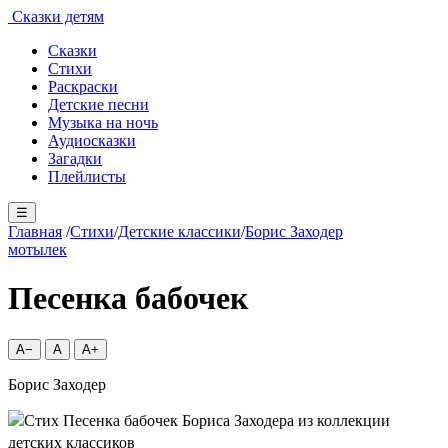
Сказки детям
Сказки
Стихи
Раскраски
Детские песни
Музыка на ночь
Аудиосказки
Загадки
Плейлисты
☰
Главная
/
Стихи
/
Детские классики
/
Борис Заходер
мотылек
Песенка бабочек
A−
A
A+
Борис Заходер