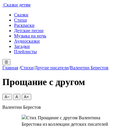
Сказки детям
Сказки
Стихи
Раскраски
Детские песни
Музыка на ночь
Аудиосказки
Загадки
Плейлисты
☰
Главная
/
Стихи
/
Другие писатели
/
Валентин Берестов
Прощание с другом
A−
A
A+
Валентин Берестов