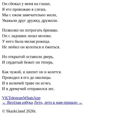
Он сбежал у меня на глазах.
Я его провожаю в слезах.
Мы с ежом замечательно жили,
Уважали друг дружку, дружили.
Позволял он потрогать брюшко.
Он с ладошки лизал молоко.
У него была милая рожица.
Не любил он колоться и ёжиться.
Но открытой оставили дверь,
И сердитый бежит он теперь.
Как чужой, и шипит он и колется.
Проводил я его до околицы.
И в колючей траве он исчез,
И в дремучий отправился лес.
VK
Telegram
WhatsApp
← Весёлая азбука
Лето, лето к нам пришло →
© Skazki.land 2026г.