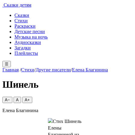
Сказки детям
Сказки
Стихи
Раскраски
Детские песни
Музыка на ночь
Аудиосказки
Загадки
Плейлисты
☰
Главная
/
Стихи
/
Другие писатели
/
Елена Благинина
Шинель
A−
A
A+
Елена Благинина