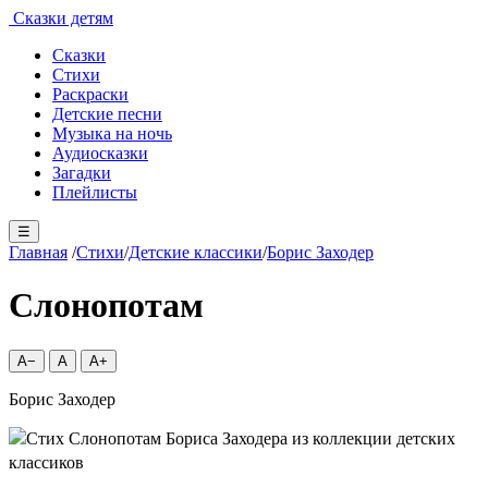
Сказки детям
Сказки
Стихи
Раскраски
Детские песни
Музыка на ночь
Аудиосказки
Загадки
Плейлисты
☰
Главная
/
Стихи
/
Детские классики
/
Борис Заходер
Слонопотам
A−
A
A+
Борис Заходер