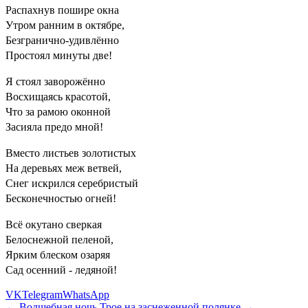
Распахнув пошире окна
Утром ранним в октябре,
Безгранично-удивлённо
Простоял минуты две!
Я стоял заворожённо
Восхищаясь красотой,
Что за рамою оконной
Засияла предо мной!
Вместо листьев золотистых
На деревьях меж ветвей,
Снег искрился серебристый
Бесконечностью огней!
Всё окутано сверкая
Белоснежной пеленой,
Ярким блеском озаряя
Сад осенний - ледяной!
VK
Telegram
WhatsApp
← Волшебная ночь
Трое на заснеженной полянке →