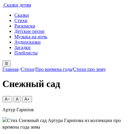
Сказки детям
Сказки
Стихи
Раскраски
Детские песни
Музыка на ночь
Аудиосказки
Загадки
Плейлисты
☰
Главная
/
Стихи
/
Про времена года
/
Стихи про зиму
Снежный сад
A−
A
A+
Артур Гарипов