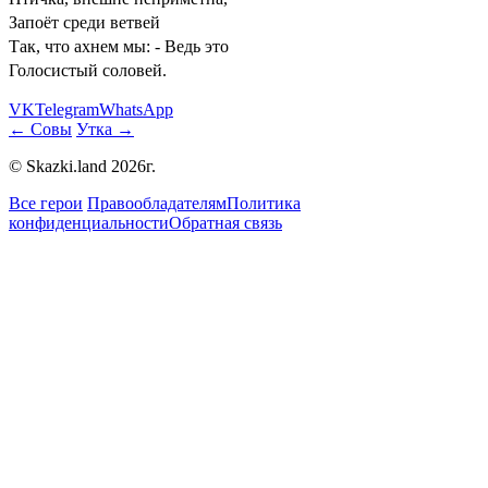
Запоёт среди ветвей
Так, что ахнем мы: - Ведь это
Голосистый соловей.
VK
Telegram
WhatsApp
← Совы
Утка →
© Skazki.land 2026г.
Все герои
Правообладателям
Политика
конфиденциальности
Обратная связь