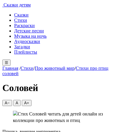
Сказки детям
Сказки
Стихи
Раскраски
Детские песни
Музыка на ночь
Аудиосказки
Загадки
Плейлисты
☰
Главная
/
Стихи
/
Про животный мир
/
Стихи про птиц
соловей
Соловей
A−
A
A+
Птичка, внешне неприметна,